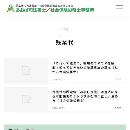
MENU
TAG
ホーム
残業代
取扱業務
「これって違法？」職場のモヤモヤを解
消！知っておきたい労働基準法の基本（社
かい保険労務士）
ご依頼の流れ
2026.08.01
ブログ
事務所案内
残業代の固定給（みなし残業）は違法にな
る可能性あり？トラブルを防ぐ正しい決め
方（社会保険労務士）
お知らせ
2026.06.27
ブログ
ブログ