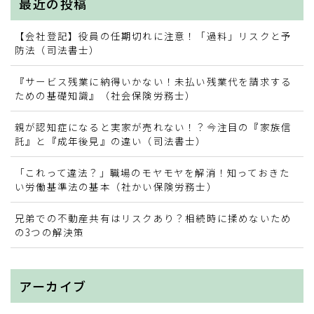
最近の投稿
お問い合わせ
【会社登記】役員の任期切れに注意！「過料」リスクと予
防法（司法書士）
業務提携・連携の募集
『サービス残業に納得いかない！未払い残業代を請求する
ための基礎知識』（社会保険労務士）
親が認知症になると実家が売れない！？今注目の『家族信
託』と『成年後見』の違い（司法書士）
「これって違法？」職場のモヤモヤを解消！知っておきた
い労働基準法の基本（社かい保険労務士）
兄弟での不動産共有はリスクあり？相続時に揉めないため
の3つの解決策
アーカイブ