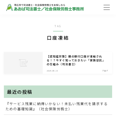
MENU
TAG
ホーム
口座凍結
取扱業務
【認知症対策】親の銀行口座が凍結され
る！？今すぐ知っておきたい「家族信託」
の仕組み（司法書士）
ご依頼の流れ
2026.06.23
ブログ
事務所案内
最近の投稿
お知らせ
『サービス残業に納得いかない！未払い残業代を請求する
ための基礎知識』（社会保険労務士）
ブログ