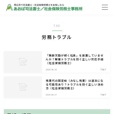
MENU
TAG
ホーム
労務トラブル
取扱業務
「無断欠勤が続く社員」を放置していませ
んか？解雇トラブルを防ぐ正しい対応手順
（社会保険労務士）
ご依頼の流れ
2026.06.30
ブログ
事務所案内
残業代の固定給（みなし残業）は違法にな
る可能性あり？トラブルを防ぐ正しい決め
方（社会保険労務士）
お知らせ
2026.06.27
ブログ
ブログ