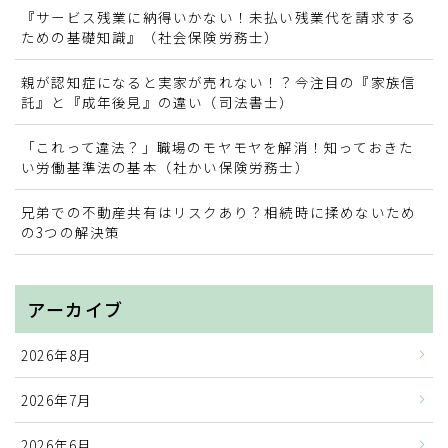
『サービス残業に納得いかない！未払い残業代を請求する
お問い合わせ
ための基礎知識』（社会保険労務士）
親が認知症になると実家が売れない！？今注目の『家族信
業務提携・連携の募集
託』と『成年後見』の違い（司法書士）
「これって違法？」職場のモヤモヤを解消！知っておきた
い労働基準法の基本（社かい保険労務士）
兄弟での不動産共有はリスクあり？相続時に揉めないため
の3つの解決策
アーカイブ
2026年8月
2026年7月
2026年6月