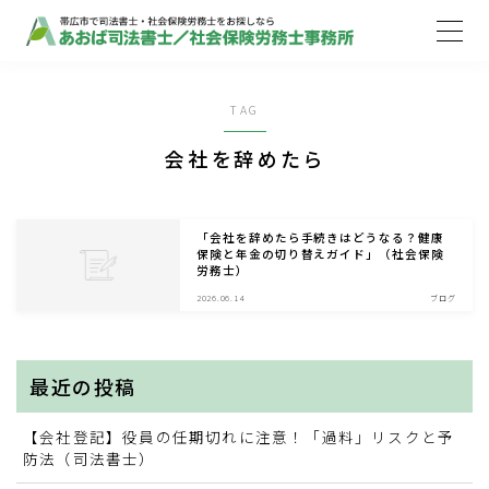
MENU
TAG
ホーム
会社を辞めたら
取扱業務
「会社を辞めたら手続きはどうなる？健康
保険と年金の切り替えガイド」（社会保険
労務士）
ご依頼の流れ
2026.06.14
ブログ
事務所案内
最近の投稿
お知らせ
【会社登記】役員の任期切れに注意！「過料」リスクと予
防法（司法書士）
ブログ