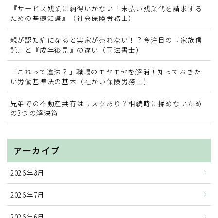
『サービス残業に納得いかない！未払い残業代を請求する
お問い合わせ
ための基礎知識』（社会保険労務士）
親が認知症になると実家が売れない！？今注目の『家族信
業務提携・連携の募集
託』と『成年後見』の違い（司法書士）
「これって違法？」職場のモヤモヤを解消！知っておきた
い労働基準法の基本（社かい保険労務士）
兄弟での不動産共有はリスクあり？相続時に揉めないため
の3つの解決策
アーカイブ
2026年8月
2026年7月
2026年6月