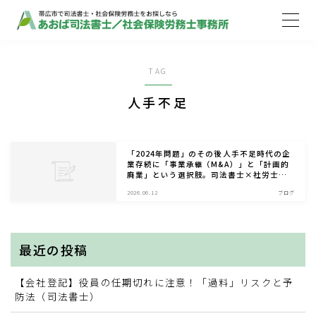
MENU
TAG
ホーム
人手不足
取扱業務
「2024年問題」のその後――人手不足時代の企
業存続に「事業承継（M&A）」と「計画的
廃業」という選択肢。司法書士×社労士が
ご依頼の流れ
教える失敗しない法務と労務（司法書士、
2026.06.12
ブログ
社会保険労務士）
事務所案内
最近の投稿
お知らせ
【会社登記】役員の任期切れに注意！「過料」リスクと予
防法（司法書士）
ブログ