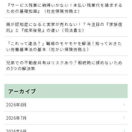
『サービス残業に納得いかない！未払い残業代を請求する
お問い合わせ
ための基礎知識』（社会保険労務士）
親が認知症になると実家が売れない！？今注目の『家族信
業務提携・連携の募集
託』と『成年後見』の違い（司法書士）
「これって違法？」職場のモヤモヤを解消！知っておきた
い労働基準法の基本（社かい保険労務士）
兄弟での不動産共有はリスクあり？相続時に揉めないため
の3つの解決策
アーカイブ
2026年8月
2026年7月
2026年6月