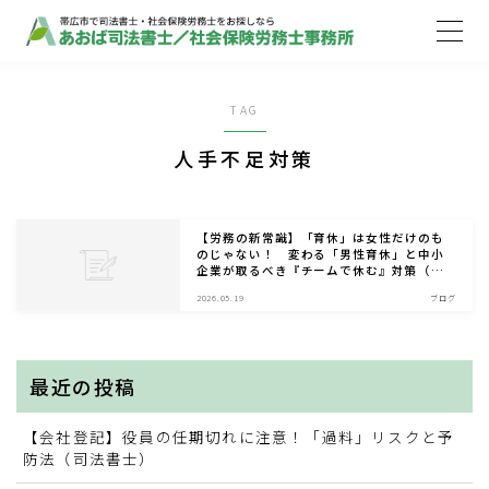
MENU
TAG
ホーム
人手不足対策
取扱業務
【労務の新常識】「育休」は女性だけのも
のじゃない！ 変わる「男性育休」と中小
企業が取るべき『チームで休む』対策（社
ご依頼の流れ
会保険労務士）
2026.05.19
ブログ
事務所案内
最近の投稿
お知らせ
【会社登記】役員の任期切れに注意！「過料」リスクと予
防法（司法書士）
ブログ